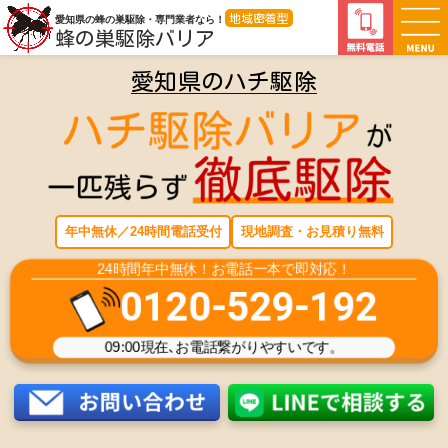
地域密着型
愛知県の蜂の巣駆除・専門業者なら！
蜂の巣駆除バリア
愛知県のハチ駆除
愛知県のハチ駆除
蜂の巣駆除業者
年中無休／24時間電話受付
現地調査・お見積り無料
24時間年中無休！お電話一本で即対応！
0120-529-192
09:00
現在､お電話繋がりやすいです。