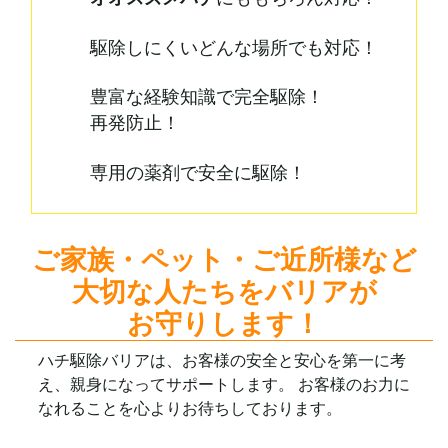
駆除しにくいどんな場所
でも
対応
！
豊富な経験知識で
完全駆除！
再発防止！
専用の薬剤で安全に駆除！
ご家族
・
ペット
・
ご近所様
など
大切な人たち
を
バリア
が
お守りします！
ハチ駆除バリアは、お客様の安全と安心を第一に考
え、親身になってサポートします。 お客様のお力に
なれることを心よりお待ちして
おります。