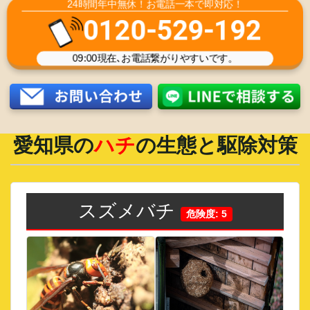
24時間年中無休！お電話一本で即対応！
0120-529-192
09:00
現在､お電話繋がりやすいです。
愛知県
の
ハチ
の生態と駆除対策
スズメバチ
危険度: 5