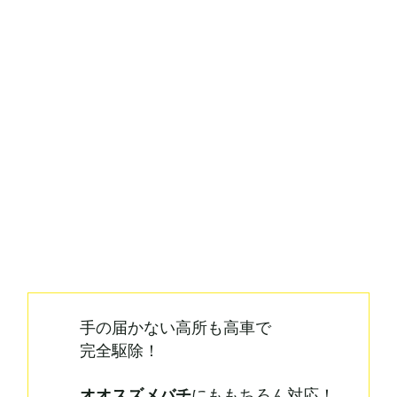
手の届かない高所も
高車で
完全駆除！
オオスズメバチ
にも
もちろん対応！