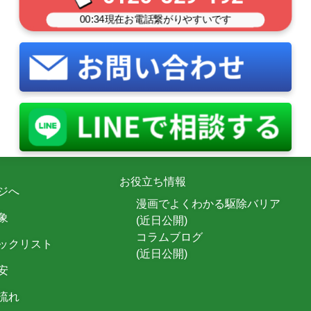
00:34
現在お電話繋がりやすいです
お役立ち情報
ジへ
漫画でよくわかる駆除バリア
象
(近日公開)
コラムブログ
ックリスト
(近日公開)
安
流れ