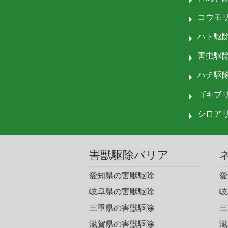
コウモ
ハト駆
害虫駆
ハチ駆
ゴキブ
シロア
害獣駆除バリア
愛知県の害獣駆除
愛
岐阜県の害獣駆除
岐
三重県の害獣駆除
三
滋賀県の害獣駆除
滋