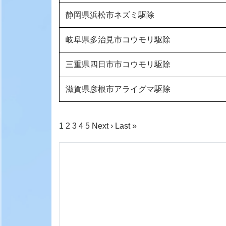
静岡県浜松市ネズミ駆除
岐阜県多治見市コウモリ駆除
三重県四日市市コウモリ駆除
滋賀県彦根市アライグマ駆除
1
2
3
4
5
Next ›
Last »