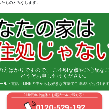
したものとみなします。
の方
ばかりですので、
ご不明な点や
ご心配な
どうぞお申し付けください。
ール・電話・LINEの中からお好きな方法でご連絡いただけま
24時間年中無休！お電話一本で即対応！
0120-529-192