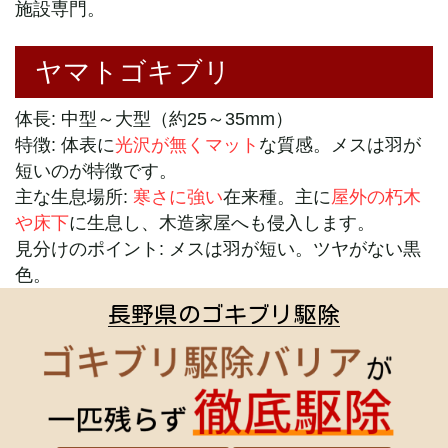
施設専門。
ヤマトゴキブリ
体長: 中型～大型（約25～35mm）
特徴: 体表に
光沢が無くマット
な質感。メスは羽が
短いのが特徴です。
主な生息場所:
寒さに強い
在来種。主に
屋外の朽木
や床下
に生息し、木造家屋へも侵入します。
見分けのポイント: メスは羽が短い。ツヤがない黒
色。
長野県のゴキブリ駆除