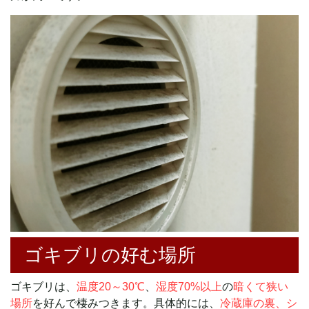
ゴキブリの好む場所
ゴキブリは、
温度20～30℃
、
湿度70%以上
の
暗くて狭い
場所
を好んで棲みつきます。具体的には、
冷蔵庫の裏、シ