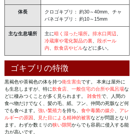
体長
クロゴキブリ： 約30～40mm、チャ
バネゴキブリ： 約10～15mm
主な生息場所
主に
暗く湿った場所
。
排水口周辺
、
冷蔵庫や電化製品の裏
、
段ボール
内
、
飲食店やビル
などに多い。
ゴキブリの特徴
黒褐色や茶褐色の体を持つ
衛生害虫
です。 本来は屋外に
も生息しますが、特に
飲食店、一般住宅の台所や風呂場
な
どに棲みつくことが多く見られます。
雑食性
で、人間の
食べ物だけでなく、髪の毛、紙、フン、仲間の死骸など何
でも食べます。
強い繁殖力
を持ち、
食中毒菌の媒介
、
アレ
ルギーの原因
、
見た目による精神的被害
などが問題となり
ます。わずか数ミリの
狭い隙間
からでも容易に侵入する能
力が高いです。