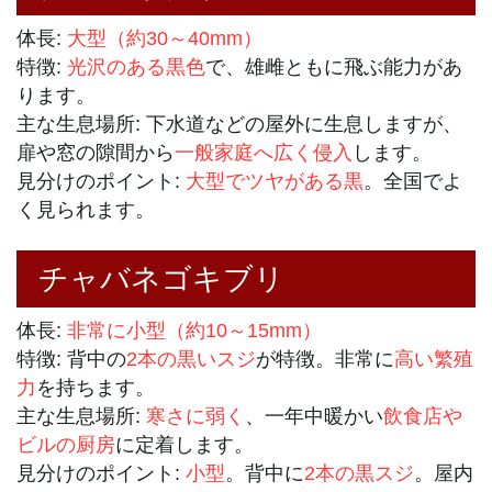
体長:
大型（約30～40mm）
特徴:
光沢のある黒色
で、雄雌ともに飛ぶ能力があ
ります。
主な生息場所: 下水道などの屋外に生息しますが、
扉や窓の隙間から
一般家庭へ広く侵入
します。
見分けのポイント:
大型でツヤがある黒
。全国でよ
く見られます。
チャバネゴキブリ
体長:
非常に小型（約10～15mm）
特徴: 背中の
2本の黒いスジ
が特徴。非常に
高い繁殖
力
を持ちます。
主な生息場所:
寒さに弱く
、一年中暖かい
飲食店や
ビルの厨房
に定着します。
見分けのポイント:
小型
。背中に
2本の黒スジ
。屋内