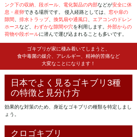
ンク下の収納、段ボール、電化製品の内部
などが
安全に休
息・産卵
できる場所です。 侵入経路としては、
窓や扉の
隙間
、
排水トラップ
、
換気扇や通風口
、
エアコンのドレン
ホース
など、
わずかな隙間や穴
を利用します。
外部からの
荷物や段ボール
に潜んで運び込まれることも多いです。
ゴキブリが家に棲み着いてしまうと、
食中毒菌の媒介、アレルギー、精神的苦痛など
大変なことになります！
日本でよく見るゴキブリ3種
の特徴と見分け方
効果的な対策のため、身近なゴキブリの種類を特定しまし
ょう。
クロゴキブリ