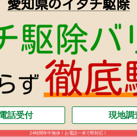
愛知県のイタチ駆除
間電話受付
現地調
24時間年中無休！お電話一本で即対応！