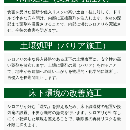
食害を受けた箇所や侵入リスクの高い土台・柱に対して、ドリ
ルで小さな穴を開け、内部に直接薬剤を注入します。木材の深
部まで薬剤を浸透させることで、内部に潜むシロアリを死滅さ
せ、今後の食害を防ぎます。
土壌処理（バリア施工）
シロアリの主な侵入経路である床下の土壌表面に、安全性の高
い薬剤を散布します。土壌に薬剤の層（バリア）を作ること
で、地中から建物への這い上がりを物理的・化学的に遮断し、
再侵入を長期間阻止します。
床下環境の改善施工
シロアリが好む「湿気」を抑えるため、床下調湿材の配置や換
気扇の設置、不要な廃材の撤去を行います。シロアリが生存し
にくい乾燥した環境を整えることで、駆除後の再発リスクを最
小限に抑えます。