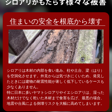
住まいの安全を根底から壊す
シロアリは木材の内部を食い進み、柱や土台、梁（はり）
を空洞化させます。外見からは気づきにくいため、発見し
たときには建物の耐震性能が著しく低下しているケースも
少なくありません。
特に日本に多いヤマトシロアリやイエシロアリは、湿った
木材だけでなく乾いた木材まで食害を広げ、最悪の場合、
地震や台風による倒壊リスクを大幅に高めてしまいます。