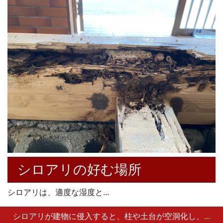
シロアリの好む場所
シロアリは、適度な湿度と...
シロアリが建物に侵入すると、
柱や土台が空洞化し、
...