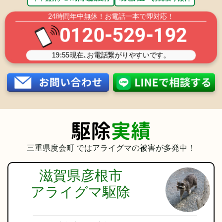
24時間年中無休！お電話一本で即対応！
0120-529-192
19:55
現在､お電話繋がりやすいです。
三重県度会町 ではアライグマ
の被害が多発中！
滋賀県彦根市
アライグマ駆除