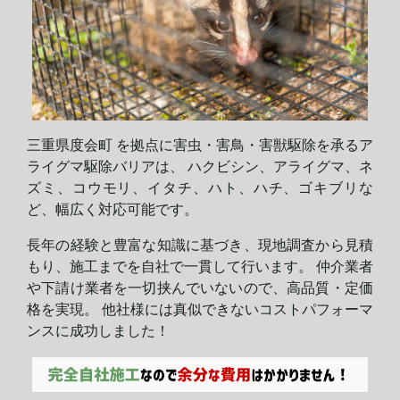
三重県度会町 を拠点に害虫・害鳥・害獣駆除を承るア
ライグマ駆除バリアは、 ハクビシン、アライグマ、ネ
ズミ、コウモリ、イタチ、ハト、ハチ、ゴキブリな
ど、幅広く対応可能です。
長年の経験と豊富な知識に基づき、現地調査から見積
もり、施工までを自社で一貫して行います。 仲介業者
や下請け業者を一切挟んでいないので、高品質・定価
格を実現。 他社様には真似できないコストパフォーマ
ンスに
成功しました！