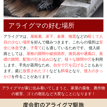
アライグマの好む場所
アライグマは、
屋根裏、床下、倉庫、物置
などの
暗くて人
目の少ない場所
を好んで棲みつきます。これらの場所は
安
全に休息
でき、
子育て
にも適しているためです。 侵入経
路としては、
屋根の隙間や破損箇所
、
換気扇や通風口
、
基
礎の隙間
、
配管の引き込み口
など、
様々な隙間や穴
を利用
します。手先が器用なため、
自分で穴を広げる
こともあり
ます。庭に
放置されたゴミ
なども
餌場
となり、
侵入のきっ
かけ
を作ることがあります。
アライグマが家に住み着いてしまうと、家屋の腐食、農作物
の被害、ゴミの散乱など
大変なことになります！
度会町のアライグマ駆除