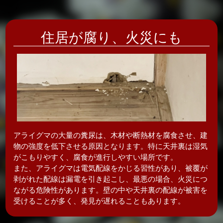
住居が腐り、
火災にも
アライグマの大量の糞尿は、木材や断熱材を腐食させ、建
物の強度を低下させる原因となります。特に天井裏は湿気
がこもりやすく、腐食が進行しやすい場所です。
また、アライグマは電気配線をかじる習性があり、被覆が
剥がれた配線は漏電を引き起こし、最悪の場合、火災につ
ながる危険性があります。壁の中や天井裏の配線が被害を
受けることが多く、発見が遅れることもあります。