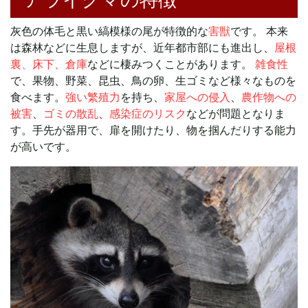
アライグマの特徴
灰色の体毛と黒い縞模様の尾が特徴的な
害獣
です。 本来
は森林などに生息しますが、近年都市部にも進出し、
屋根
裏、床下、倉庫
などに棲みつくことがあります。
雑食性
で、果物、野菜、昆虫、鳥の卵、生ゴミなど様々なものを
食べます。
強い繁殖力
を持ち、
家屋への侵入
、
農作物への
被害
、
ゴミの散乱
、
感染症のリスク
などが問題となりま
す。手先が器用で、扉を開けたり、物を掴んだりする能力
が高いです。