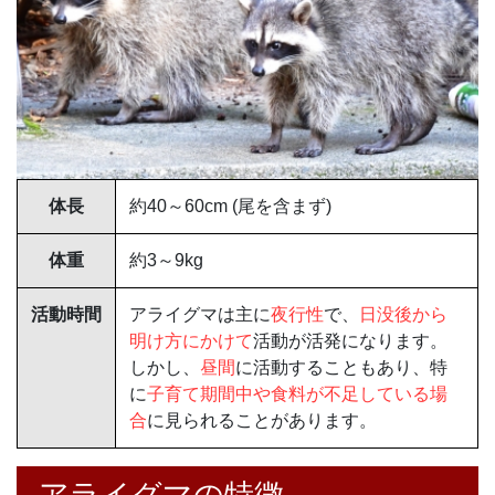
体長
約40～60cm (尾を含まず)
体重
約3～9kg
活動時間
アライグマは主に
夜行性
で、
日没後から
明け方にかけて
活動が活発になります。
しかし、
昼間
に活動することもあり、特
に
子育て期間中や食料が不足している場
合
に見られることがあります。