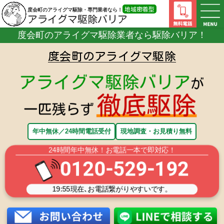
地域密着型
度会町のアライグマ駆除・専門業者なら！
アライグマ駆除バリア
度会町のアライグマ駆除業者なら
駆除バリア！
度会町のアライグマ
度会町のアライグマ駆除
駆除・対策業者
年中無休／24時間電話受付
現地調査・お見積り無料
24時間年中無休！お電話一本で即対応！
0120-529-192
19:55
現在､お電話繋がりやすいです。