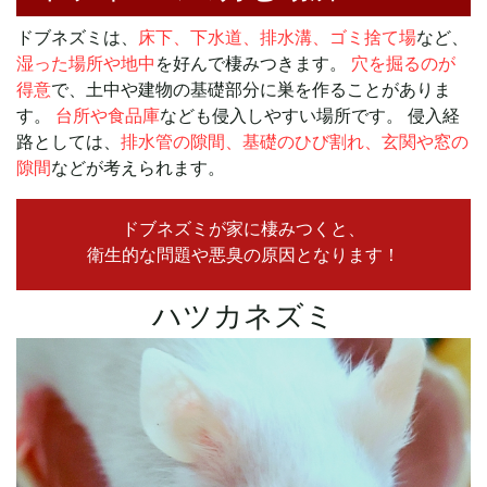
ドブネズミは、
床下、下水道、排水溝、ゴミ捨て場
など、
湿った場所や地中
を好んで棲みつきます。
穴を掘るのが
得意
で、土中や建物の基礎部分に巣を作ることがありま
す。
台所や食品庫
なども侵入しやすい場所です。 侵入経
路としては、
排水管の隙間、基礎のひび割れ、玄関や窓の
隙間
などが考えられます。
ドブネズミが家に棲みつくと、
衛生的な問題や悪臭の原因となります！
ハツカネズミ