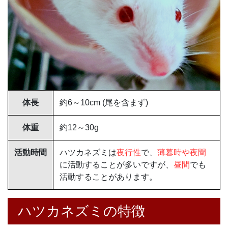
体長
約6～10cm (尾を含まず)
体重
約12～30g
活動時間
ハツカネズミは
夜行性
で、
薄暮時や夜間
に活動することが多いですが、
昼間
でも
活動することがあります。
ハツカネズミの特徴