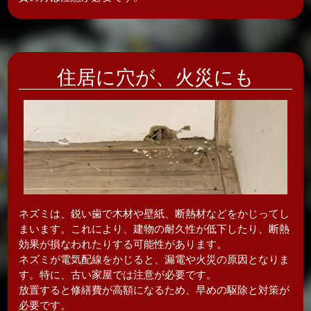
住居に穴が、
火災にも
ネズミは、鋭い歯で木材や壁紙、断熱材などをかじってし
まいます。これにより、建物の耐久性が低下したり、断熱
効果が損なわれたりする可能性があります。
ネズミが電気配線をかじると
、漏電や火災の原因となりま
す。
特に、古い家屋では注意が必要です。
放置すると修繕費が高額
になるため、早めの駆除と対策が
必要です。