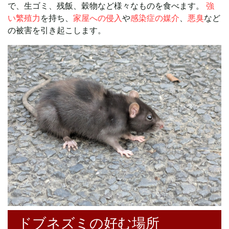
で、生ゴミ、残飯、穀物など様々なものを食べます。
強
い繁殖力
を持ち、
家屋への侵入
や
感染症の媒介
、
悪臭
など
の被害を引き起こします。
ドブネズミの好む場所