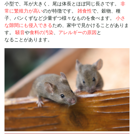
小型で、耳が大きく、尾は体長とほぼ同じ長さです。
非
常に繁殖力が高い
のが特徴です。
雑食性
で、穀物、種
子、パンくずなど少量ずつ様々なものを食べます。
小さ
な隙間にも侵入できる
ため、家中で見かけることがありま
す。
騒音
や
食料の汚染
、
アレルギーの原因
と
なることがあります。