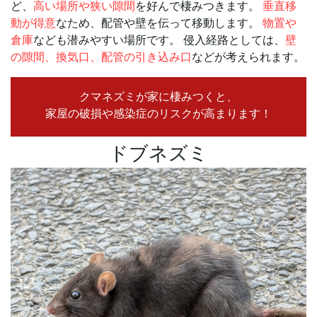
ど、
高い場所や狭い隙間
を好んで棲みつきます。
垂直移
動が得意
なため、配管や壁を伝って移動します。
物置や
倉庫
なども潜みやすい場所です。 侵入経路としては、
壁
の隙間、換気口、配管の引き込み口
などが考えられます。
クマネズミが家に棲みつくと、
家屋の破損や感染症のリスクが高まります！
ドブネズミ