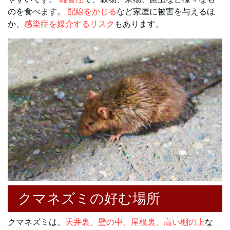
のを食べます。
配線をかじる
など家屋に被害を与えるほ
か、
感染症を媒介するリスク
もあります。
クマネズミの好む場所
クマネズミは、
天井裏、壁の中、屋根裏、高い棚の上
な