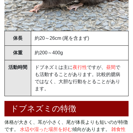
体長
約20～26cm (尾を含まず)
体重
約200～400g
活動時間
ドブネズミは主に
夜行性
ですが、
昼間
で
も活動することがあります。比較的臆病
ではなく、大胆な行動をとることがあり
ます。
ドブネズミの特徴
体格が大きく、耳が小さく、尾が体長よりも短いのが特徴
です。
水辺や湿った場所を好む
傾向があります。
雑食性