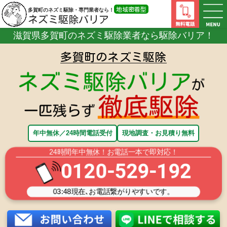
地域密着型
多賀町のネズミ駆除・専門業者なら！
ネズミ駆除バリア
滋賀県多賀町のネズミ駆除業者なら
駆除バリア！
多賀町のネズミ
多賀町のネズミ駆除
駆除・対策業者
年中無休／24時間電話受付
現地調査・お見積り無料
24時間年中無休！お電話一本で即対応！
0120-529-192
03:48
現在､お電話繋がりやすいです。