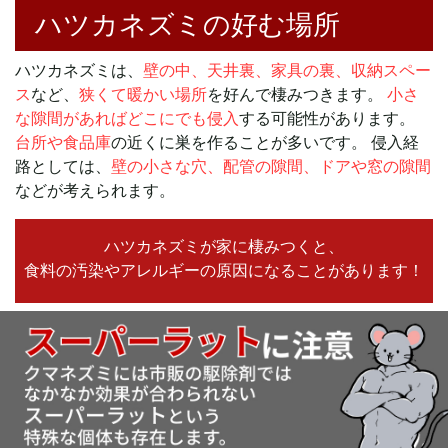
ハツカネズミの好む場所
ハツカネズミは、
壁の中、天井裏、家具の裏、収納スペー
ス
など、
狭くて暖かい場所
を好んで棲みつきます。
小さ
な隙間があればどこにでも侵入
する可能性があります。
台所や食品庫
の近くに巣を作ることが多いです。 侵入経
路としては、
壁の小さな穴、配管の隙間、ドアや窓の隙間
などが考えられます。
ハツカネズミが家に棲みつくと、
食料の汚染やアレルギーの原因に
なることがあります！