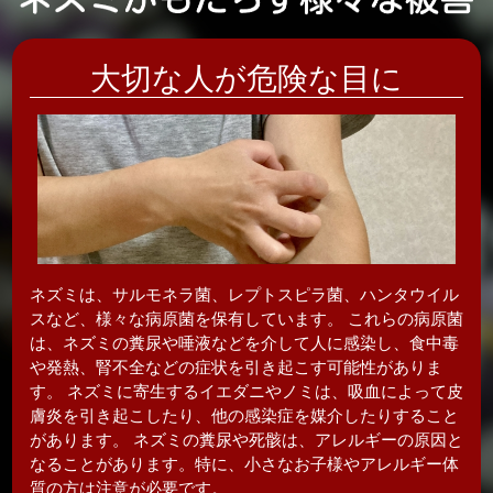
大切な人が危険な目に
ネズミは、サルモネラ菌、レプトスピラ菌、ハンタウイル
スなど、様々な病原菌を保有しています。 これらの病原菌
は、ネズミの糞尿や唾液などを介して人に感染し、食中毒
や発熱、腎不全などの症状を引き起こす可能性がありま
す。 ネズミに寄生するイエダニやノミは、吸血によって皮
膚炎を引き起こしたり、他の感染症を媒介したりすること
があります。 ネズミの糞尿や死骸は、アレルギーの原因と
なることがあります。特に、小さなお子様やアレルギー体
質の方は注意が必要です。