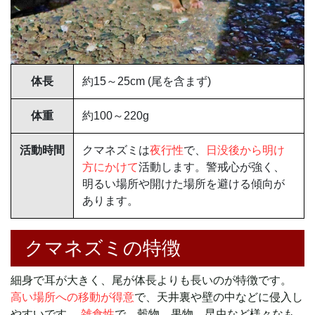
体長
約15～25cm (尾を含まず)
体重
約100～220g
活動時間
クマネズミは
夜行性
で、
日没後から明け
方にかけて
活動します。警戒心が強く、
明るい場所や開けた場所を避ける傾向が
あります。
クマネズミの特徴
細身で耳が大きく、尾が体長よりも長いのが特徴です。
高い場所への移動が得意
で、天井裏や壁の中などに侵入し
やすいです。
雑食性
で、穀物、果物、昆虫など様々なも