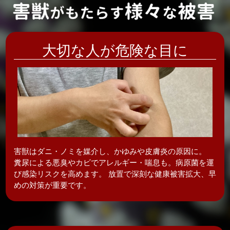
大切な人が危険な目に
害獣はダニ・ノミを媒介し、かゆみや皮膚炎の
原因に。
糞尿による悪臭やカビでアレルギー・喘息も。病原菌を運
び感染リスクを高めます。 放置で深刻な健康被害拡大、早
めの対策が重要です。