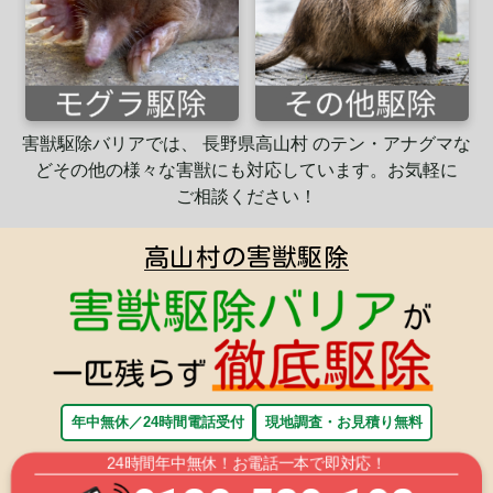
害獣駆除バリアでは、 長野県高山村 のテン・アナグマな
ど
その他の様々な害獣にも
対応
しています。
お気軽に
ご相談ください！
高山村の害獣駆除
年中無休／24時間電話受付
現地調査・お見積り無料
24時間年中無休！お電話一本で即対応！