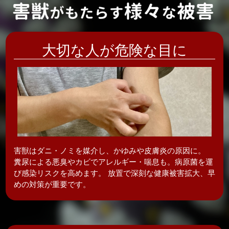
大切な人が危険な目に
害獣はダニ・ノミを媒介し、かゆみや皮膚炎の
原因に。
糞尿による悪臭やカビでアレルギー・喘息も。病原菌を運
び感染リスクを高めます。 放置で深刻な健康被害拡大、早
めの対策が重要です。