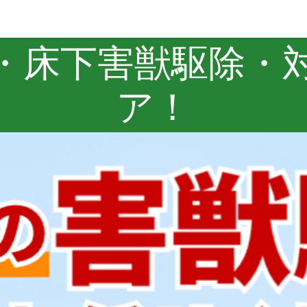
・床下害獣駆除・
ア！