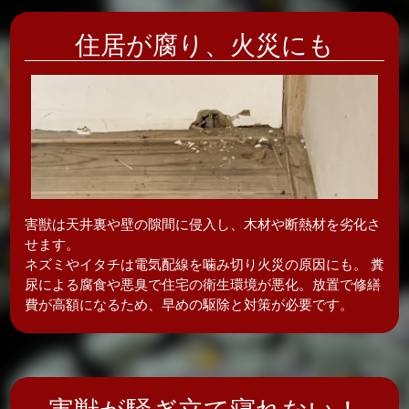
住居が腐り、
火災にも
害獣は天井裏や壁の隙間に侵入し、木材や断熱材を劣化さ
せます。
ネズミやイタチは電気配線を噛み切り火災の原因にも。 糞
尿による腐食や悪臭で住宅の衛生環境が悪化。放置で修繕
費が高額になるため、早めの駆除と対策が必要です。