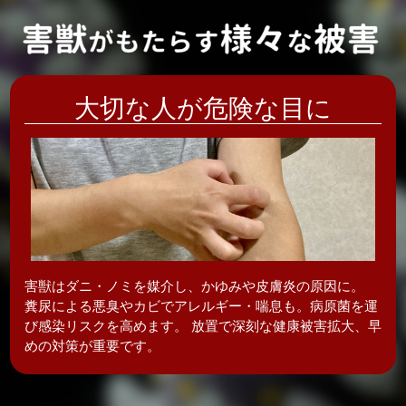
大切な人が危険な目に
害獣はダニ・ノミを媒介し、かゆみや皮膚炎の
原因に。
糞尿による悪臭やカビでアレルギー・喘息も。病原菌を運
び感染リスクを高めます。 放置で深刻な健康被害拡大、早
めの対策が重要です。