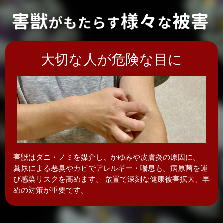
大切な人が危険な目に
害獣はダニ・ノミを媒介し、かゆみや皮膚炎の
原因に。
糞尿による悪臭やカビでアレルギー・喘息も。病原菌を運
び感染リスクを高めます。 放置で深刻な健康被害拡大、早
めの対策が重要です。