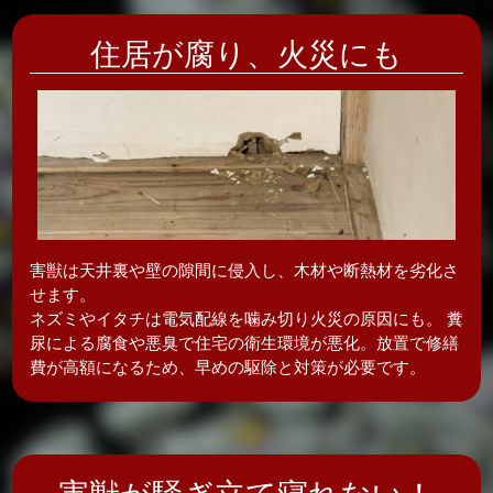
住居が腐り、
火災にも
害獣は天井裏や壁の隙間に侵入し、木材や断熱材を劣化さ
せます。
ネズミやイタチは電気配線を噛み切り火災の原因にも。 糞
尿による腐食や悪臭で住宅の衛生環境が悪化。放置で修繕
費が高額になるため、早めの駆除と対策が必要です。