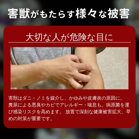
大切な人が危険な目に
害獣はダニ・ノミを媒介し、かゆみや皮膚炎の
原因に。
糞尿による悪臭やカビでアレルギー・喘息も。病原菌を運
び感染リスクを高めます。 放置で深刻な健康被害拡大、早
めの対策が重要です。