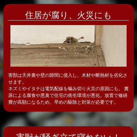
住居が腐り、
火災にも
害獣は天井裏や壁の隙間に侵入し、木材や断熱材を劣化さ
せます。
ネズミやイタチは電気配線を噛み切り火災の原因にも。 糞
尿による腐食や悪臭で住宅の衛生環境が悪化。放置で修繕
費が高額になるため、早めの駆除と対策が必要です。