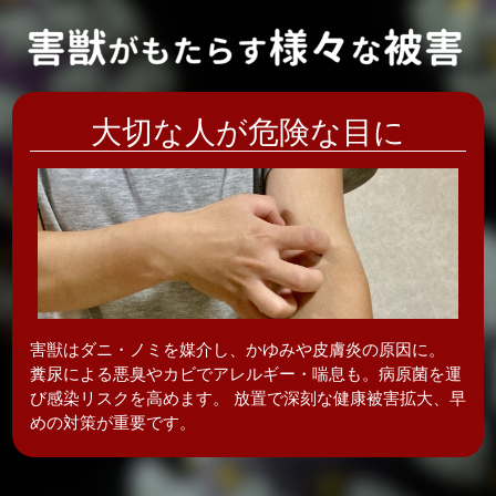
大切な人が危険な目に
害獣はダニ・ノミを媒介し、かゆみや皮膚炎の
原因に。
糞尿による悪臭やカビでアレルギー・喘息も。病原菌を運
び感染リスクを高めます。 放置で深刻な健康被害拡大、早
めの対策が重要です。