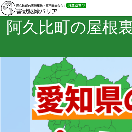
地域密着型
阿久比町の害獣駆除・専門業者なら！
害獣駆除バリア
阿久比町の屋根