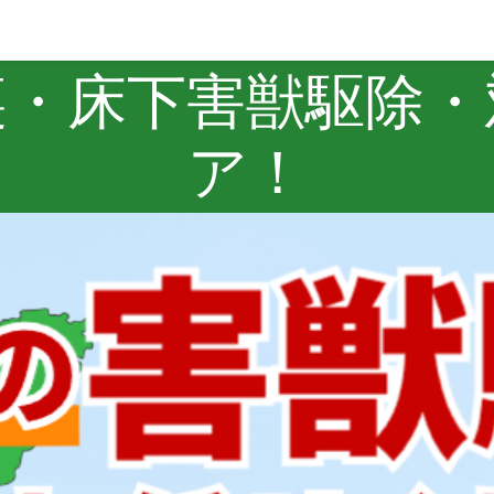
裏・床下害獣駆除・
ア！