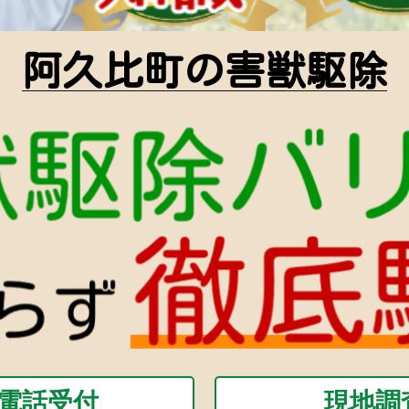
阿久比町の害獣駆除
間電話受付
現地調